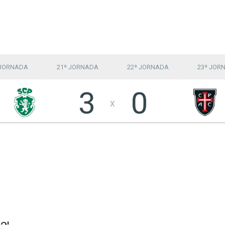
 JORNADA
21ª JORNADA
22ª JORNADA
23ª JOR
3
0
x