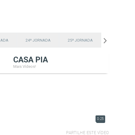
NADA
24ª JORNADA
25ª JORNADA
26ª JORNADA
CASA PIA
Mais Vídeos!
0:25
PARTILHE ESTE VÍDEO