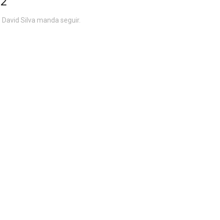
2'
David Silva manda seguir.