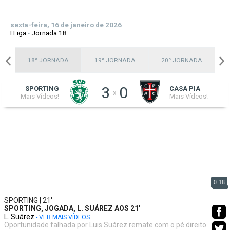
sexta-feira, 16 de janeiro de 2026
I Liga
-
Jornada 18
A
18ª JORNADA
19ª JORNADA
20ª JORNADA
3
0
SPORTING
CASA PIA
x
Mais Vídeos!
Mais Vídeos!
0:18
SPORTING | 21'
SPORTING, JOGADA, L. SUÁREZ AOS 21'
L. Suárez
- VER MAIS VÍDEOS
Oportunidade falhada por Luis Suárez remate com o pé direito