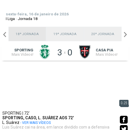
sexta-feira, 16 de janeiro de 2026
I Liga
-
Jornada 18
A
18ª JORNADA
19ª JORNADA
20ª JORNADA
3
0
SPORTING
CASA PIA
x
Mais Vídeos!
Mais Vídeos!
0:25
SPORTING | 72'
SPORTING, CASO, L. SUÁREZ AOS 72'
L. Suárez
- VER MAIS VÍDEOS
Luis Suárez cai na área, em lance dividido com a defensiva