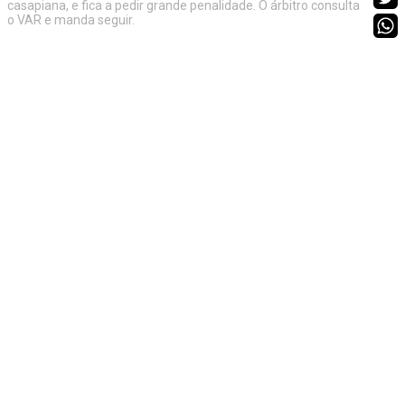
casapiana, e fica a pedir grande penalidade. O árbitro consulta
o VAR e manda seguir.