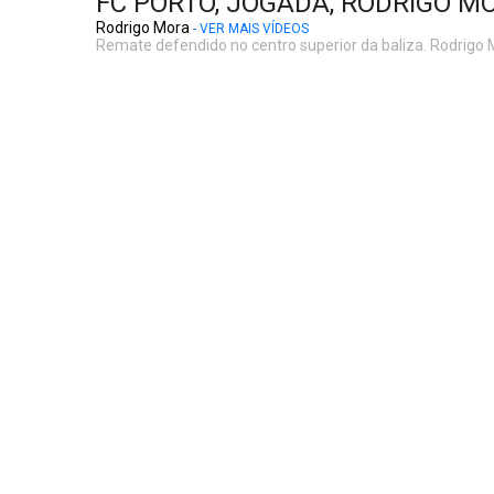
FC PORTO, JOGADA, RODRIGO MO
Rodrigo Mora
- VER MAIS VÍDEOS
Remate defendido no centro superior da baliza. Rodrigo M