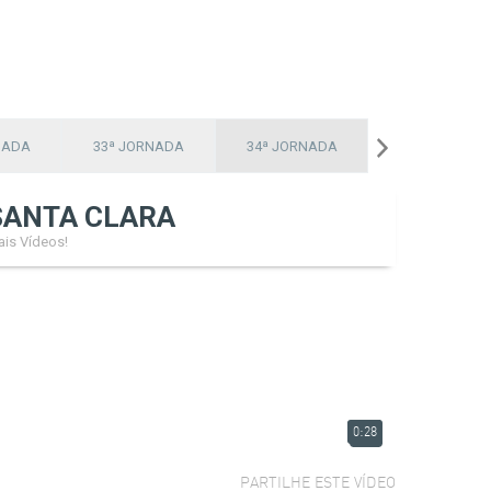
NADA
33ª JORNADA
34ª JORNADA
SANTA CLARA
is Vídeos!
0:28
PARTILHE ESTE VÍDEO