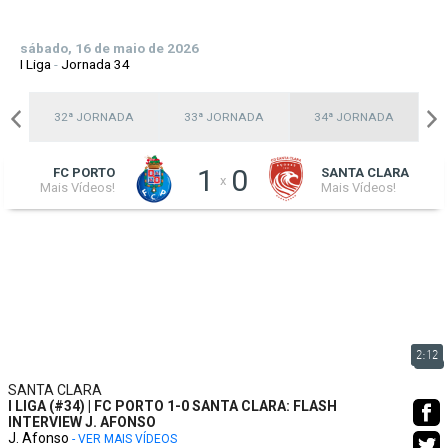
sábado, 16 de maio de 2026
I Liga
-
Jornada 34
A
32ª JORNADA
33ª JORNADA
34ª JORNADA
1
0
FC PORTO
SANTA CLARA
x
Mais Vídeos!
Mais Vídeos!
2:12
SANTA CLARA
I LIGA (#34) | FC PORTO 1-0 SANTA CLARA: FLASH
INTERVIEW J. AFONSO
J. Afonso
- VER MAIS VÍDEOS