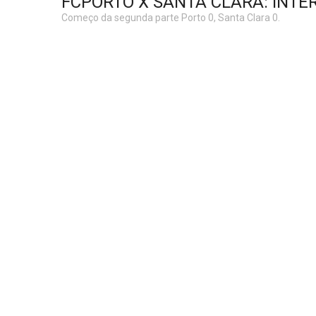
FCPORTO X SANTA CLARA: INTE
Começo da segunda parte Porto 0, Santa Clara 0.