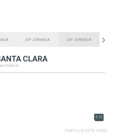
NADA
33ª JORNADA
34ª JORNADA
SANTA CLARA
is Vídeos!
0:10
PARTILHE ESTE VÍDEO